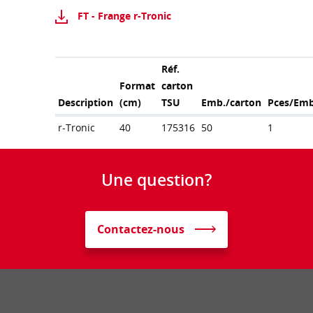
FT - Frange r-Tronic
Réf.
Format
carton
Description
(cm)
TSU
Emb./carton
Pces/Emb
r-Tronic
40
175316
50
1
Une question?
Contactez-nous