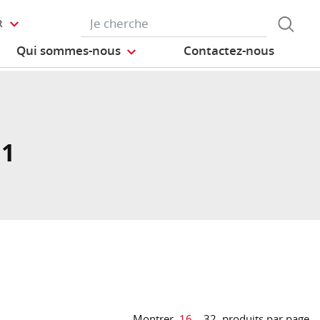
R
Qui sommes-nous
Contactez-nous
 1
Montrer
16
32
produits par page