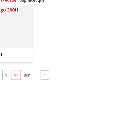
Chariot compact
spécifiquement
développé pour les
espaces réduits.
H
sur 1