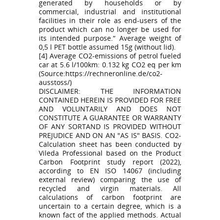
generated by households or by
commercial, industrial and institutional
facilities in their role as end-users of the
product which can no longer be used for
its intended purpose.“ Average weight of
0,5 l PET bottle assumed 15g (without lid).
[4] Average CO2-emissions of petrol fueled
car at 5.6 l/100km: 0.132 kg CO2 eq per km
(Source:https://rechneronline.de/co2-
ausstoss/)
DISCLAIMER: THE INFORMATION
CONTAINED HEREIN IS PROVIDED FOR FREE
AND VOLUNTARILY AND DOES NOT
CONSTITUTE A GUARANTEE OR WARRANTY
OF ANY SORTAND IS PROVIDED WITHOUT
PREJUDICE AND ON AN "AS IS" BASIS. CO2-
Calculation sheet has been conducted by
Vileda Professional based on the Product
Carbon Footprint study report (2022),
according to EN ISO 14067 (including
external review) comparing the use of
recycled and virgin materials. All
calculations of carbon footprint are
uncertain to a certain degree, which is a
known fact of the applied methods. Actual