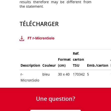
results therefore may be different from
the statement.
TÉLÉCHARGER
FT r-MicronSolo
Réf.
Format
carton
Description
Couleur
(cm)
TSU
Emb./carton
r-
bleu
30 x 40
170342
5
MicronSolo
Une question?