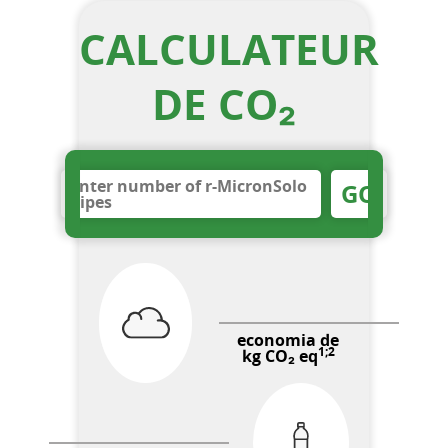
CALCULATEUR
DE CO₂
GO
economia de
1;2
kg CO₂ eq