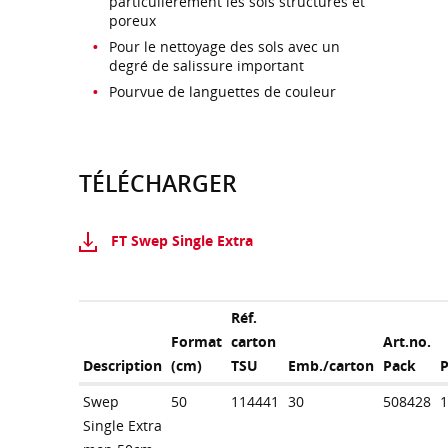
particulièrement les sols structurés et
poreux
Pour le nettoyage des sols avec un
degré de salissure important
Pourvue de languettes de couleur
TÉLÉCHARGER
FT Swep Single Extra
Réf.
Format
carton
Art.no.
Description
(cm)
TSU
Emb./carton
Pack
Swep
50
114441
30
508428
Single Extra